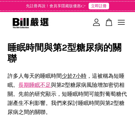
先註冊再說！會員享隱藏版優惠👉
立即註冊
您的購物車目前還是空的。
睡眠時間與第2型糖尿病的關
繼續購物
聯
許多人每天的睡眠時間
少於7小時
，這被稱為短睡
眠。
長期睡眠不足
與第2型糖尿病風險增加密切相
關。先前的研究顯示，短睡眠時間可能對葡萄糖代
謝產生不利影響。我們來探討睡眠時間與第2型糖
尿病之間的關聯。