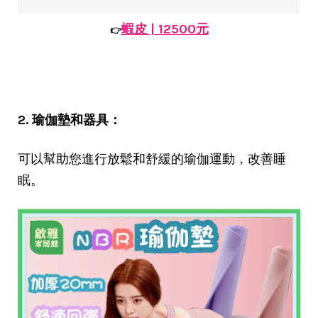
蝦皮 | 12500元
👉
2. 瑜伽墊和器具：
可以幫助您進行放鬆和舒緩的瑜伽運動，改善睡
眠。