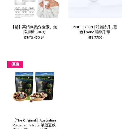
【鬆】高鈣燕麥奶-全素、無
PHILIP STEIN | 翡麗詩丹 [ 藍
添加糖 600g
色 ] Nano 睡眠手環
從
NT$ 450
起
NT$ 7,700
優惠
【The Original】Australian
Macadamia Nuts 帶殼夏威