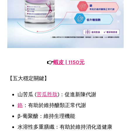
👉
蝦皮 | 1150元
【五大穩定關鍵】
山苦瓜 (
苦瓜胜肽
)：促進新陳代謝
鉻
：有助於維持醣類正常代謝
β-葡聚醣：維持生理機能
水溶性多重膳纖：有助於維持消化道健康