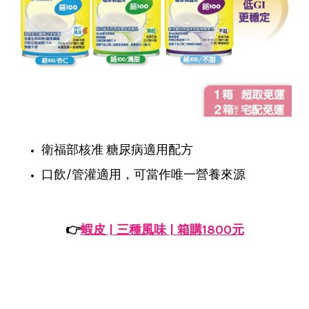
衛福部核准 糖尿病適用配方
口飲/管灌適用，可當作唯一營養來源
👉
蝦皮 | 三種風味 | 箱購1800元