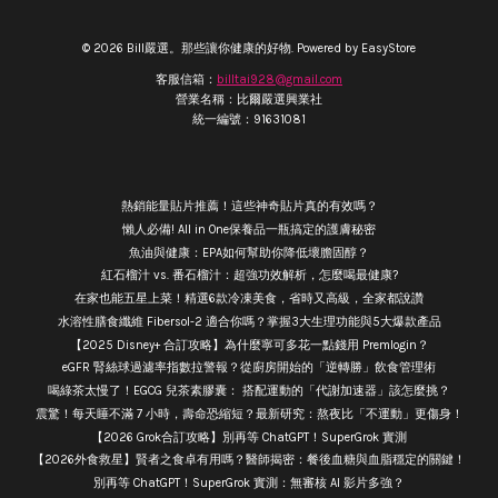
© 2026 Bill嚴選。那些讓你健康的好物. Powered by
EasyStore
客服信箱：
billtai928@gmail.com
營業名稱：比爾嚴選興業社
統一編號：91631081
熱銷能量貼片推薦！這些神奇貼片真的有效嗎？
懶人必備! All in One保養品一瓶搞定的護膚秘密
魚油與健康：EPA如何幫助你降低壞膽固醇？
紅石榴汁 vs. 番石榴汁：超強功效解析，怎麼喝最健康?
在家也能五星上菜！精選6款冷凍美食，省時又高級，全家都說讚
水溶性膳食纖維 Fibersol-2 適合你嗎？掌握3大生理功能與5大爆款產品
【2025 Disney+ 合訂攻略】為什麼寧可多花一點錢用 Premlogin？
eGFR 腎絲球過濾率指數拉警報？從廚房開始的「逆轉勝」飲食管理術
喝綠茶太慢了！EGCG 兒茶素膠囊： 搭配運動的「代謝加速器」該怎麼挑？
震驚！每天睡不滿 7 小時，壽命恐縮短？最新研究：熬夜比「不運動」更傷身！
【2026 Grok合訂攻略】別再等 ChatGPT！SuperGrok 實測
【2026外食救星】賢者之食卓有用嗎？醫師揭密：餐後血糖與血脂穩定的關鍵！
別再等 ChatGPT！SuperGrok 實測：無審核 AI 影片多強？