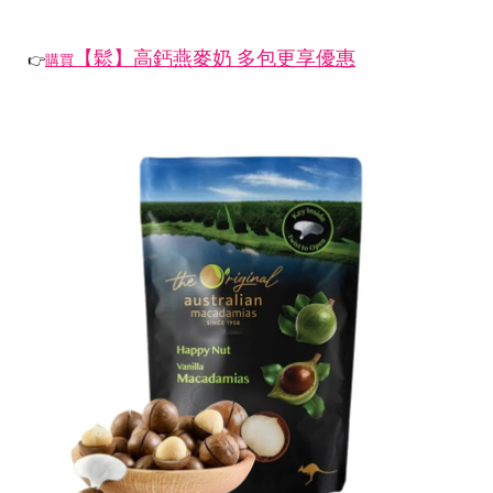
【鬆】高鈣燕麥奶 多包更享優惠
👉
購買