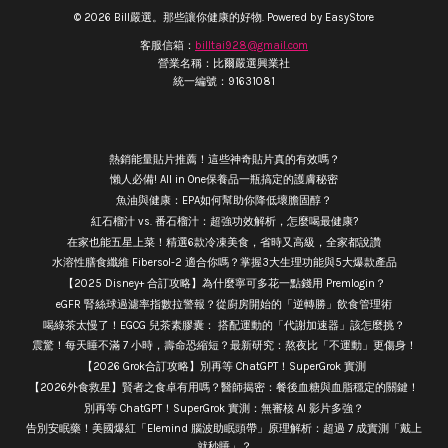
© 2026 Bill嚴選。那些讓你健康的好物. Powered by
EasyStore
客服信箱：
billtai928@gmail.com
營業名稱：比爾嚴選興業社
統一編號：91631081
熱銷能量貼片推薦！這些神奇貼片真的有效嗎？
懶人必備! All in One保養品一瓶搞定的護膚秘密
魚油與健康：EPA如何幫助你降低壞膽固醇？
紅石榴汁 vs. 番石榴汁：超強功效解析，怎麼喝最健康?
在家也能五星上菜！精選6款冷凍美食，省時又高級，全家都說讚
水溶性膳食纖維 Fibersol-2 適合你嗎？掌握3大生理功能與5大爆款產品
【2025 Disney+ 合訂攻略】為什麼寧可多花一點錢用 Premlogin？
eGFR 腎絲球過濾率指數拉警報？從廚房開始的「逆轉勝」飲食管理術
喝綠茶太慢了！EGCG 兒茶素膠囊： 搭配運動的「代謝加速器」該怎麼挑？
震驚！每天睡不滿 7 小時，壽命恐縮短？最新研究：熬夜比「不運動」更傷身！
【2026 Grok合訂攻略】別再等 ChatGPT！SuperGrok 實測
【2026外食救星】賢者之食卓有用嗎？醫師揭密：餐後血糖與血脂穩定的關鍵！
別再等 ChatGPT！SuperGrok 實測：無審核 AI 影片多強？
告別安眠藥！美國爆紅「Elemind 腦波助眠頭帶」原理解析：超過 7 成實測「戴上
就秒睡」？