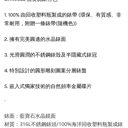
1. 100% 由回收塑料瓶製成的錶帶 (環保、有質感、非
常耐用，附贈一條錶帶(隨機色))
2. 擁有完美圓邊的水晶錶面
3. 光滑圓潤的不銹鋼錶殼及半隱藏式錶冠
4. 特別設計的圓形雕刻圖案分層錶盤
5. 嵌入式獨家技術的自然頻率金屬碟片
-
錶面：藍寶石水晶鏡面
材質：
316L
不銹鋼錶頭
/100%海洋
回收塑料瓶製成錶