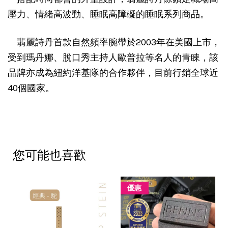
壓力、情緒高波動、睡眠高障礙的睡眠系列商品。
翡麗詩丹首款自然頻率腕帶於2003年在美國上市，
受到瑪丹娜、脫口秀主持人歐普拉等名人的青睞，該
品牌亦成為紐約洋基隊的合作夥伴，目前行銷全球近
40個國家。
您可能也喜歡
優惠