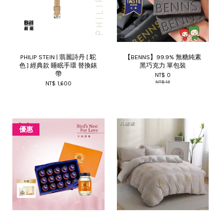
PHILIP STEIN | 翡麗詩丹 [ 駝
【BENNS】99.9% 無糖純素
色 ] 經典款 睡眠手環 替換錶
黑巧克力 單包裝
帶
NT$ 0
NT$ 13
NT$ 1,600
優惠