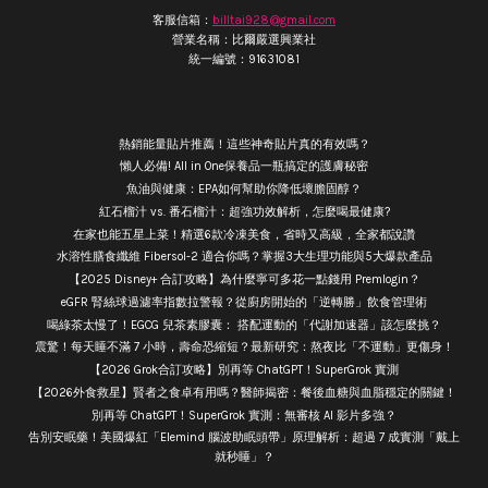
客服信箱：
billtai928@gmail.com
營業名稱：比爾嚴選興業社
統一編號：91631081
熱銷能量貼片推薦！這些神奇貼片真的有效嗎？
懶人必備! All in One保養品一瓶搞定的護膚秘密
魚油與健康：EPA如何幫助你降低壞膽固醇？
紅石榴汁 vs. 番石榴汁：超強功效解析，怎麼喝最健康?
在家也能五星上菜！精選6款冷凍美食，省時又高級，全家都說讚
水溶性膳食纖維 Fibersol-2 適合你嗎？掌握3大生理功能與5大爆款產品
【2025 Disney+ 合訂攻略】為什麼寧可多花一點錢用 Premlogin？
eGFR 腎絲球過濾率指數拉警報？從廚房開始的「逆轉勝」飲食管理術
喝綠茶太慢了！EGCG 兒茶素膠囊： 搭配運動的「代謝加速器」該怎麼挑？
震驚！每天睡不滿 7 小時，壽命恐縮短？最新研究：熬夜比「不運動」更傷身！
【2026 Grok合訂攻略】別再等 ChatGPT！SuperGrok 實測
【2026外食救星】賢者之食卓有用嗎？醫師揭密：餐後血糖與血脂穩定的關鍵！
別再等 ChatGPT！SuperGrok 實測：無審核 AI 影片多強？
告別安眠藥！美國爆紅「Elemind 腦波助眠頭帶」原理解析：超過 7 成實測「戴上
就秒睡」？