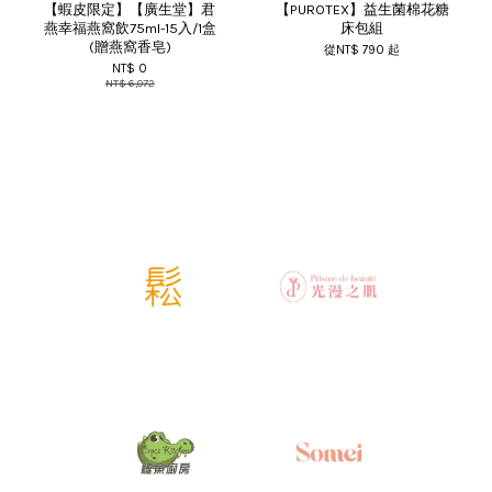
【蝦皮限定】【廣生堂】君
【PUROTEX】益生菌棉花糖
燕幸福燕窩飲75ml-15入/1盒
床包組
(贈燕窩香皂)
從
NT$ 790
起
NT$ 0
NT$ 6,072