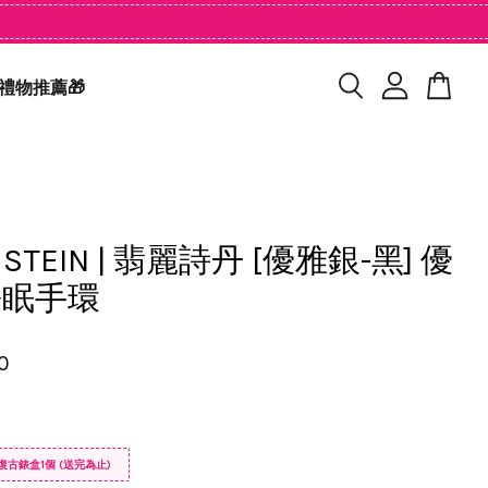
禮物推薦🎁
P STEIN | 翡麗詩丹 [優雅銀-黑] 優
睡眠手環
0
復古錶盒1個 (送完為止)