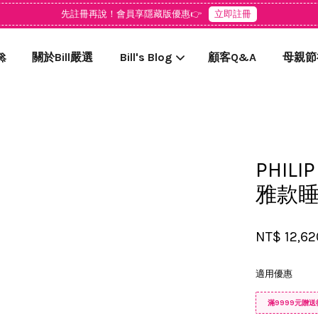
先註冊再說！會員享隱藏版優惠👉
立即註冊

關於Bill嚴選
Bill's Blog
顧客Q&A
母親節
您的購物車目前還是空的。
PHILI
繼續購物
雅款
NT$ 12,62
適用優惠
滿9999元贈送