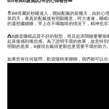
Bill哥與B嫂測試2年的心得報告💤
🤴Bill哥屬於秒睡達人，開始配戴的前幾天，由
第四天，果真於配戴後有明顯睡意，呵欠連連，睡眠
的還想繼續睡，早上在不喝咖啡的情況下，精神也非
👸B嫂是睡眠品質不好的類型，而且起床鬧鐘要響
起床後感到倦怠感。為了證明手環的效果，故意特別
明顯的差異，B嫂現在戴得更勤也更需要手環的助力
如果您有任何疑問，歡迎隨時來聊聊，我們都可以分