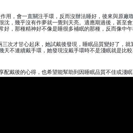
於心理作用，會一直關注手環，反而沒辦法睡好，後來與原
很沈，幾乎沒有作夢就一覺到天亮。適應期過後，甚至會
常好，那種精神好不像是睡很多補眠的那種，反而像中午
個兩三次才甘心起床，她試戴後發現，睡眠品質變好了，就
幾天不連續戴手環，她發現沒戴手環時不是淺眠就是比較
。
享配戴後的心得，也希望能幫助到因睡眠品質不佳或淺眠