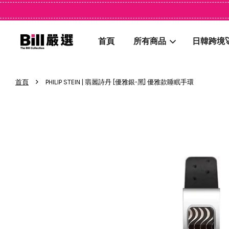
首頁
所有商品
日韓跨境
›
首頁
PHILIP STEIN | 翡麗詩丹 [優雅銀-黑] 優雅款睡眠手環