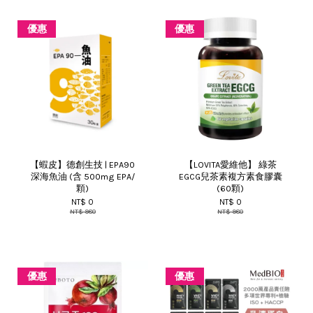
優惠
優惠
【蝦皮】德創生技 | EPA90
【LOVITA愛維他】 綠茶
深海魚油 (含 500mg EPA/
EGCG兒茶素複方素食膠囊
顆)
(60顆)
NT$ 0
NT$ 0
NT$ 980
NT$ 980
優惠
優惠