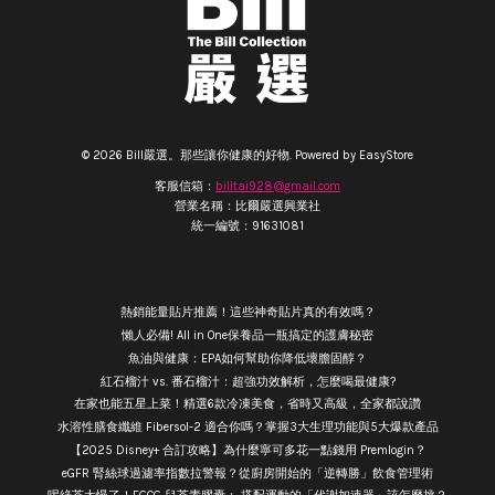
© 2026 Bill嚴選。那些讓你健康的好物. Powered by
EasyStore
客服信箱：
billtai928@gmail.com
營業名稱：比爾嚴選興業社
統一編號：91631081
熱銷能量貼片推薦！這些神奇貼片真的有效嗎？
懶人必備! All in One保養品一瓶搞定的護膚秘密
魚油與健康：EPA如何幫助你降低壞膽固醇？
紅石榴汁 vs. 番石榴汁：超強功效解析，怎麼喝最健康?
在家也能五星上菜！精選6款冷凍美食，省時又高級，全家都說讚
水溶性膳食纖維 Fibersol-2 適合你嗎？掌握3大生理功能與5大爆款產品
【2025 Disney+ 合訂攻略】為什麼寧可多花一點錢用 Premlogin？
eGFR 腎絲球過濾率指數拉警報？從廚房開始的「逆轉勝」飲食管理術