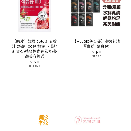
【蝦皮】韓國 Boto 紅石榴
【MedBIO美百優】高效乳清
汁 (箱購 100包/散裝) - 喝的
蛋白粉 (隨身包)
紅寶石/植物性青春元素/養
NT$ 0
顏美容首選
NT$ 38
NT$ 0
NT$ 979