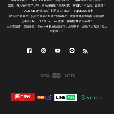
喝綠茶太慢了！EGCG 兒茶素膠囊： 搭配運動的「代謝加速器」該怎麼挑？
震驚！每天睡不滿 7 小時，壽命恐縮短？最新研究：熬夜比「不運動」更傷身！
【2026 Grok合訂攻略】別再等 ChatGPT！SuperGrok 實測
【2026外食救星】賢者之食卓有用嗎？醫師揭密：餐後血糖與血脂穩定的關鍵！
別再等 ChatGPT！SuperGrok 實測：無審核 AI 影片多強？
告別安眠藥！美國爆紅「Elemind 腦波助眠頭帶」原理解析：超過 7 成實測「戴上
就秒睡」？
Facebook
Instagram
YouTube
Line
RSS
Visa
Master
JCB