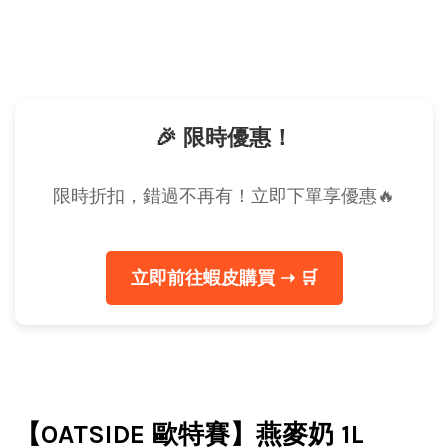
🎉 限時優惠！
限時折扣，錯過不再有！立即下單享優惠🔥
立即前往蝦皮購買 ➝ 🛒
【OATSIDE 歐特賽】燕麥奶 1L