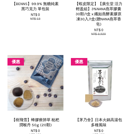
【BENNS】99.9% 無糖純素
【蝦皮限定】【廣生堂 活力
黑巧克力 單包裝
輕盈組】3%NANA燕萃膠囊
30顆/1盒 x 纖如燕酵素膠原
NT$ 0
凍30入/1盒(贈NANA燕萃香
NT$ 13
皂)
NT$ 0
NT$ 3,920
優惠
優惠
【樹飛雪】蜂膠療肺草 枇杷
【茅乃舍】日本火鍋高湯包
潤喉丹 50g (20顆)
多種風味
NT$ 0
NT$ 0