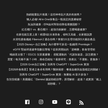
熱銷能量貼片推薦！這些神奇貼片真的有效嗎？
懶人必備! All in One保養品一瓶搞定的護膚秘密
魚油與健康：EPA如何幫助你降低壞膽固醇？
紅石榴汁 vs. 番石榴汁：超強功效解析，怎麼喝最健康?
在家也能五星上菜！精選6款冷凍美食，省時又高級，全家都說讚
水溶性膳食纖維 Fibersol-2 適合你嗎？掌握3大生理功能與5大爆款產品
【2025 Disney+ 合訂攻略】為什麼寧可多花一點錢用 Premlogin？
eGFR 腎絲球過濾率指數拉警報？從廚房開始的「逆轉勝」飲食管理術
喝綠茶太慢了！EGCG 兒茶素膠囊： 搭配運動的「代謝加速器」該怎麼挑？
震驚！每天睡不滿 7 小時，壽命恐縮短？最新研究：熬夜比「不運動」更傷身！
【2026 Grok合訂攻略】別再等 ChatGPT！SuperGrok 實測
【2026外食救星】賢者之食卓有用嗎？醫師揭密：餐後血糖與血脂穩定的關鍵！
別再等 ChatGPT！SuperGrok 實測：無審核 AI 影片多強？
告別安眠藥！美國爆紅「Elemind 腦波助眠頭帶」原理解析：超過 7 成實測「戴上
就秒睡」？
Facebook
Instagram
YouTube
Line
RSS