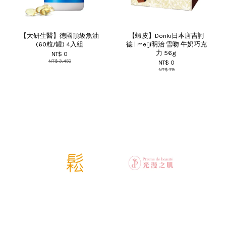
【大研生醫】德國頂級魚油
【蝦皮】Donki日本唐吉訶
(60粒/罐) 4入組
德 | meiji明治 雪吻 牛奶巧克
力 56g
NT$ 0
NT$ 3,450
NT$ 0
NT$ 79