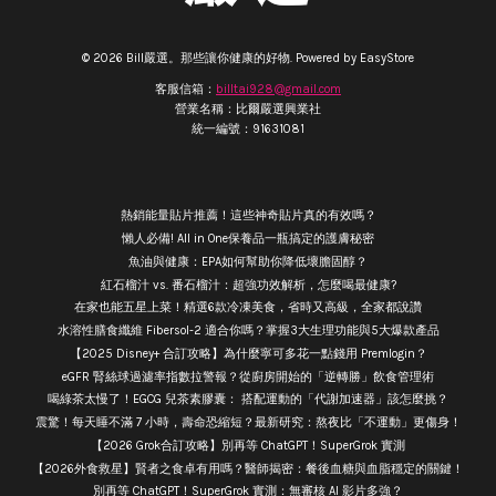
© 2026 Bill嚴選。那些讓你健康的好物. Powered by
EasyStore
客服信箱：
billtai928@gmail.com
營業名稱：比爾嚴選興業社
統一編號：91631081
熱銷能量貼片推薦！這些神奇貼片真的有效嗎？
懶人必備! All in One保養品一瓶搞定的護膚秘密
魚油與健康：EPA如何幫助你降低壞膽固醇？
紅石榴汁 vs. 番石榴汁：超強功效解析，怎麼喝最健康?
在家也能五星上菜！精選6款冷凍美食，省時又高級，全家都說讚
水溶性膳食纖維 Fibersol-2 適合你嗎？掌握3大生理功能與5大爆款產品
【2025 Disney+ 合訂攻略】為什麼寧可多花一點錢用 Premlogin？
eGFR 腎絲球過濾率指數拉警報？從廚房開始的「逆轉勝」飲食管理術
喝綠茶太慢了！EGCG 兒茶素膠囊： 搭配運動的「代謝加速器」該怎麼挑？
震驚！每天睡不滿 7 小時，壽命恐縮短？最新研究：熬夜比「不運動」更傷身！
【2026 Grok合訂攻略】別再等 ChatGPT！SuperGrok 實測
【2026外食救星】賢者之食卓有用嗎？醫師揭密：餐後血糖與血脂穩定的關鍵！
別再等 ChatGPT！SuperGrok 實測：無審核 AI 影片多強？