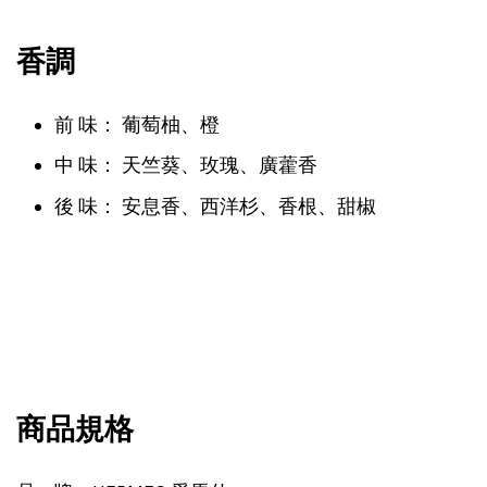
香調
前 味： 葡萄柚、橙
中 味： 天竺葵、玫瑰、廣藿香
後 味： 安息香、西洋杉、香根、甜椒
商品規格