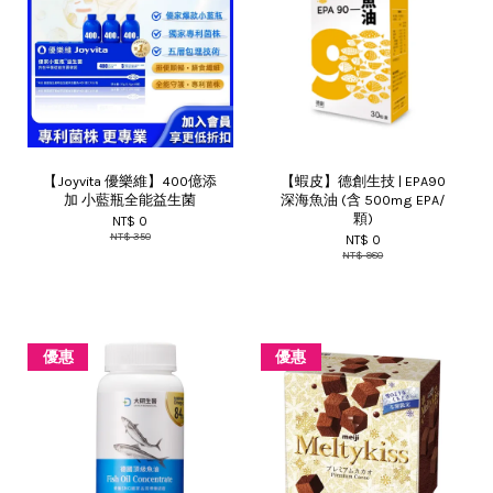
【Joyvita 優樂維】400億添
【蝦皮】德創生技 | EPA90
加 小藍瓶全能益生菌
深海魚油 (含 500mg EPA/
顆)
NT$ 0
NT$ 350
NT$ 0
NT$ 980
優惠
優惠