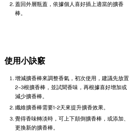
蓋回外層瓶蓋，依據個人喜好插上適當的擴香
棒。
使用小訣竅
增減擴香棒來調整香氣，初次使用，建議先放置
2~3根擴香棒，並試聞香味，再根據喜好增加或
減少擴香棒。
纖維擴香棒需要1-2天來提升擴香效果。
覺得香味轉淡時，可上下顛倒擴香棒，或添加、
更換新的擴香棒。