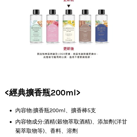
<經典擴香瓶200ml>
內容物:擴香瓶200ml、擴香棒5支
內容物成分:酒精(穀物萃取酒精)、添加劑(洋甘
菊萃取物等)、香料、溶劑