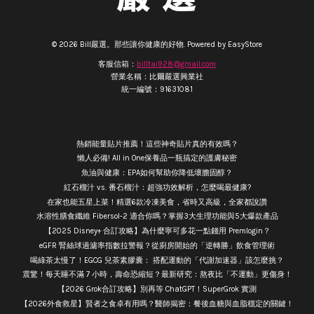
© 2026 Bill嚴選。那些讓你健康的好物. Powered by
EasyStore
客服信箱：
billtai928@gmail.com
營業名稱：比爾嚴選興業社
統一編號：91631081
熱銷能量貼片推薦！這些神奇貼片真的有效嗎？
懶人必備! All in One保養品一瓶搞定的護膚秘密
魚油與健康：EPA如何幫助你降低壞膽固醇？
紅石榴汁 vs. 番石榴汁：超強功效解析，怎麼喝最健康?
在家也能五星上菜！精選6款冷凍美食，省時又高級，全家都說讚
水溶性膳食纖維 Fibersol-2 適合你嗎？掌握3大生理功能與5大爆款產品
【2025 Disney+ 合訂攻略】為什麼寧可多花一點錢用 Premlogin？
eGFR 腎絲球過濾率指數拉警報？從廚房開始的「逆轉勝」飲食管理術
喝綠茶太慢了！EGCG 兒茶素膠囊： 搭配運動的「代謝加速器」該怎麼挑？
震驚！每天睡不滿 7 小時，壽命恐縮短？最新研究：熬夜比「不運動」更傷身！
【2026 Grok合訂攻略】別再等 ChatGPT！SuperGrok 實測
【2026外食救星】賢者之食卓有用嗎？醫師揭密：餐後血糖與血脂穩定的關鍵！