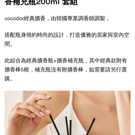
香補充瓶200ml 套組
cocodor經典擴香，由韓國專業調香師調製，
搭配瓶身簡約時尚的設計，打造優雅的居家與室內空
間。
此組合為經典擴香瓶+擴香補充瓶，其中經典款附有
擴香棒5根，補充瓶沒有附擴香棒，如需要請另行選
購。