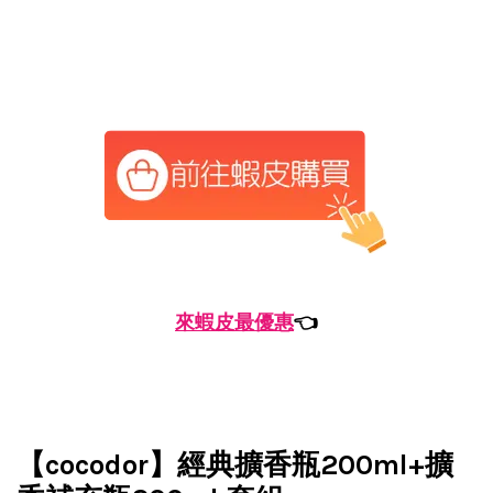
來蝦皮最優惠
👈
【cocodor】經典擴香瓶200ml+擴