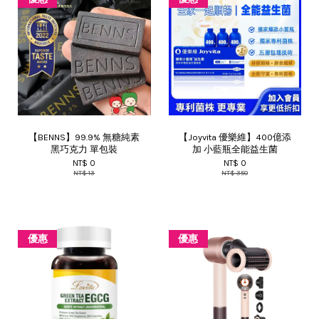
【BENNS】99.9% 無糖純素
【Joyvita 優樂維】400億添
黑巧克力 單包裝
加 小藍瓶全能益生菌
NT$ 0
NT$ 0
NT$ 13
NT$ 350
優惠
優惠