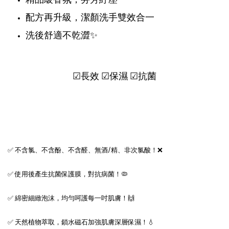
配方再升級，潔顏洗手雙效合一
洗後舒適不乾澀✨
☑長效 ☑保濕 ☑抗菌
✅ 不含氯、不含酚、不含醛、無酒/精、非次氯酸！❌
✅ 使用後產生抗菌保護膜，對抗病菌！🦠
✅ 綿密細緻泡沫，均勻呵護每一吋肌膚！🙌
✅ 天然植物萃取，鎖水磁石加強肌膚深層保濕！💧