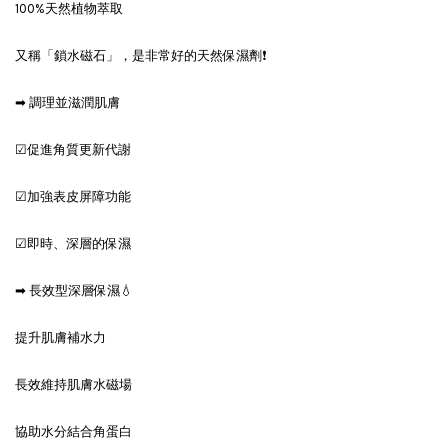
100%天然植物萃取
又稱「鎖水磁石」，是非常好的天然保濕劑❗
➡ 調理並滋潤肌膚
☑促進角質更新代謝
☑加強表皮屏障功能
☑即時、深層的保濕
➡ 長效型深層保濕💧
提升肌膚補水力
長效維持肌膚水磁場
協助水分結合角蛋白