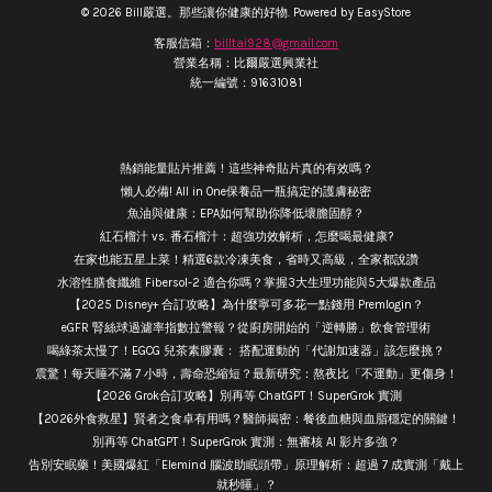
© 2026 Bill嚴選。那些讓你健康的好物. Powered by
EasyStore
客服信箱：
billtai928@gmail.com
營業名稱：比爾嚴選興業社
統一編號：91631081
熱銷能量貼片推薦！這些神奇貼片真的有效嗎？
懶人必備! All in One保養品一瓶搞定的護膚秘密
魚油與健康：EPA如何幫助你降低壞膽固醇？
紅石榴汁 vs. 番石榴汁：超強功效解析，怎麼喝最健康?
在家也能五星上菜！精選6款冷凍美食，省時又高級，全家都說讚
水溶性膳食纖維 Fibersol-2 適合你嗎？掌握3大生理功能與5大爆款產品
【2025 Disney+ 合訂攻略】為什麼寧可多花一點錢用 Premlogin？
eGFR 腎絲球過濾率指數拉警報？從廚房開始的「逆轉勝」飲食管理術
喝綠茶太慢了！EGCG 兒茶素膠囊： 搭配運動的「代謝加速器」該怎麼挑？
震驚！每天睡不滿 7 小時，壽命恐縮短？最新研究：熬夜比「不運動」更傷身！
【2026 Grok合訂攻略】別再等 ChatGPT！SuperGrok 實測
【2026外食救星】賢者之食卓有用嗎？醫師揭密：餐後血糖與血脂穩定的關鍵！
別再等 ChatGPT！SuperGrok 實測：無審核 AI 影片多強？
告別安眠藥！美國爆紅「Elemind 腦波助眠頭帶」原理解析：超過 7 成實測「戴上
就秒睡」？