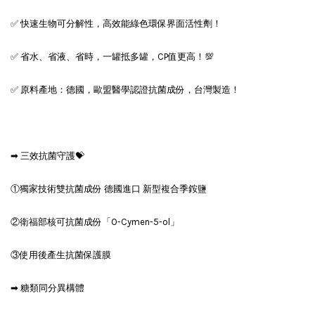
✅ 快速生物可分解性，高效能綠色環保界面活性劑！
✅ 省水、省液、省時，一罐抵多罐，CP值更高！💯
✅ 原料產地：德國，歐盟醫學認證抗菌成份，台灣製造！
➡ 三效抗菌守護💝
①獨家技術雙抗菌成份 德國進口 新型複合季銨鹽
②衛福部核可抗菌成份「O-Cymen-5-ol」
③使用後產生抗菌保護膜
➡ 糖類同分異構體