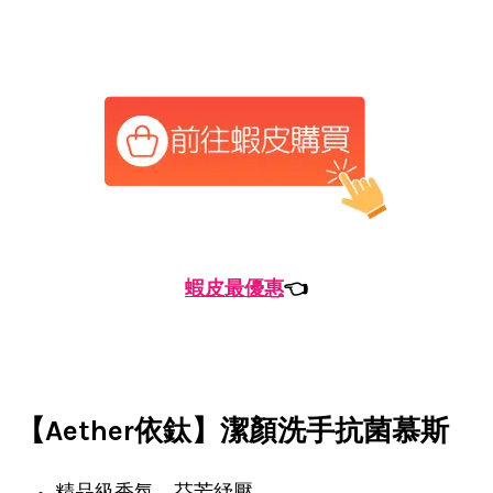
蝦皮最優惠
👈
【Aether依鈦】潔顏洗手抗菌慕斯
精品級香氛，芬芳紓壓