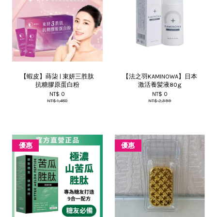
【蝦皮】蒔柒 | 束妍三胜肽
【法之羽KAMINOWA】日本
抗糖膠原蛋白粉
激活養髪液80g
NT$ 0
NT$ 0
NT$ 1,480
NT$ 2,399
優惠
優惠