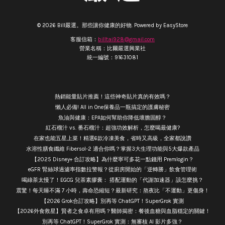
© 2026 Bill嚴選。那些讓你健康的好物. Powered by
EasyStore
客服信箱：
billtai928@gmail.com
營業名稱：比爾嚴選興業社
統一編號：91631081
熱銷能量貼片推薦！這些神奇貼片真的有效嗎？
懶人必備! All in One保養品一瓶搞定的護膚秘密
魚油與健康：EPA如何幫助你降低壞膽固醇？
紅石榴汁 vs. 番石榴汁：超強功效解析，怎麼喝最健康?
在家也能五星上菜！精選6款冷凍美食，省時又高級，全家都說讚
水溶性膳食纖維 Fibersol-2 適合你嗎？掌握3大生理功能與5大爆款產品
【2025 Disney+ 合訂攻略】為什麼寧可多花一點錢用 Premlogin？
eGFR 腎絲球過濾率指數拉警報？從廚房開始的「逆轉勝」飲食管理術
喝綠茶太慢了！EGCG 兒茶素膠囊： 搭配運動的「代謝加速器」該怎麼挑？
震驚！每天睡不滿 7 小時，壽命恐縮短？最新研究：熬夜比「不運動」更傷身！
【2026 Grok合訂攻略】別再等 ChatGPT！SuperGrok 實測
【2026外食救星】賢者之食卓有用嗎？醫師揭密：餐後血糖與血脂穩定的關鍵！
別再等 ChatGPT！SuperGrok 實測：無審核 AI 影片多強？