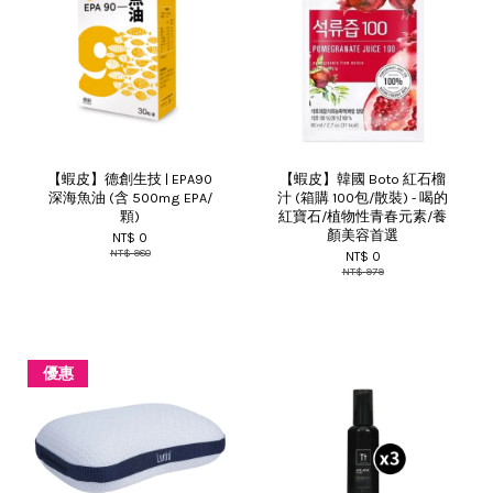
【蝦皮】德創生技 | EPA90
【蝦皮】韓國 Boto 紅石榴
深海魚油 (含 500mg EPA/
汁 (箱購 100包/散裝) - 喝的
顆)
紅寶石/植物性青春元素/養
顏美容首選
NT$ 0
NT$ 980
NT$ 0
NT$ 979
優惠