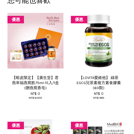
您可能也喜歡
優惠
優惠
【蝦皮限定】【廣生堂】君
【LOVITA愛維他】 綠茶
燕幸福燕窩飲75ml-15入/1盒
EGCG兒茶素複方素食膠囊
(贈燕窩香皂)
(60顆)
NT$ 0
NT$ 0
NT$ 6,072
NT$ 980
優惠
優惠