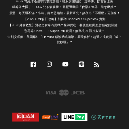
eGFR 腎絲球過濾率指數拉警報？從廚房開始的「逆轉勝」飲食管理術
喝綠茶太慢了！EGCG 兒茶素膠囊： 搭配運動的「代謝加速器」該怎麼挑？
震驚！每天睡不滿 7 小時，壽命恐縮短？最新研究：熬夜比「不運動」更傷身！
【2026 Grok合訂攻略】別再等 ChatGPT！SuperGrok 實測
【2026外食救星】賢者之食卓有用嗎？醫師揭密：餐後血糖與血脂穩定的關鍵！
別再等 ChatGPT！SuperGrok 實測：無審核 AI 影片多強？
告別安眠藥！美國爆紅「Elemind 腦波助眠頭帶」原理解析：超過 7 成實測「戴上
就秒睡」？
Facebook
Instagram
YouTube
Line
RSS
Visa
Master
JCB