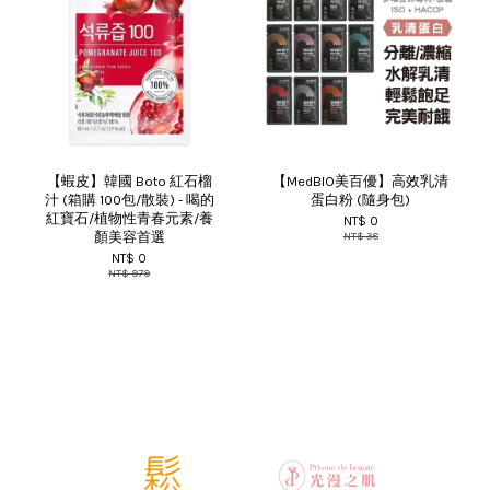
【蝦皮】韓國 Boto 紅石榴
【MedBIO美百優】高效乳清
汁 (箱購 100包/散裝) - 喝的
蛋白粉 (隨身包)
紅寶石/植物性青春元素/養
NT$ 0
顏美容首選
NT$ 38
NT$ 0
NT$ 979