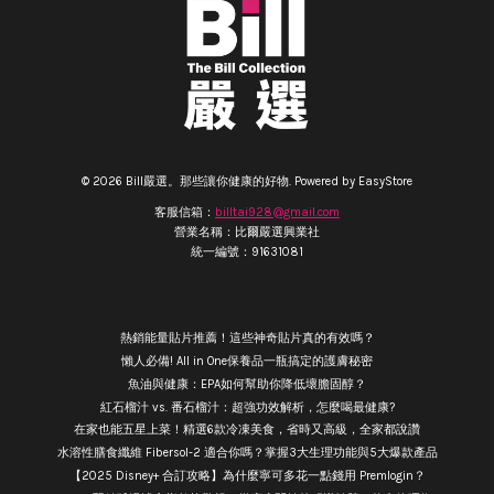
© 2026 Bill嚴選。那些讓你健康的好物. Powered by
EasyStore
客服信箱：
billtai928@gmail.com
營業名稱：比爾嚴選興業社
統一編號：91631081
熱銷能量貼片推薦！這些神奇貼片真的有效嗎？
懶人必備! All in One保養品一瓶搞定的護膚秘密
魚油與健康：EPA如何幫助你降低壞膽固醇？
紅石榴汁 vs. 番石榴汁：超強功效解析，怎麼喝最健康?
在家也能五星上菜！精選6款冷凍美食，省時又高級，全家都說讚
水溶性膳食纖維 Fibersol-2 適合你嗎？掌握3大生理功能與5大爆款產品
【2025 Disney+ 合訂攻略】為什麼寧可多花一點錢用 Premlogin？