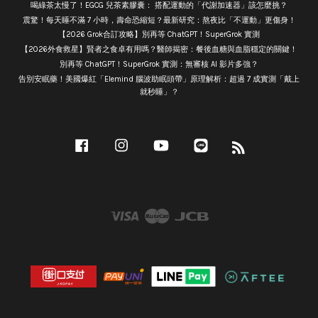
喝綠茶太慢了！EGCG 兒茶素膠囊： 搭配運動的「代謝加速器」該怎麼挑？
震驚！每天睡不滿 7 小時，壽命恐縮短？最新研究：熬夜比「不運動」更傷身！
【2026 Grok合訂攻略】別再等 ChatGPT！SuperGrok 實測
【2026外食救星】賢者之食卓有用嗎？醫師揭密：餐後血糖與血脂穩定的關鍵！
別再等 ChatGPT！SuperGrok 實測：無審核 AI 影片多強？
告別安眠藥！美國爆紅「Elemind 腦波助眠頭帶」原理解析：超過 7 成實測「戴上
就秒睡」？
Facebook
Instagram
YouTube
Line
RSS
Visa
Master
JCB