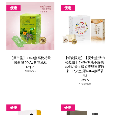
優惠
優惠
【廣生堂】NANA燕窩枇杷飲
【蝦皮限定】【廣生堂 活力
隨身包 30入/盒*2盒組
輕盈組】3%NANA燕萃膠囊
30顆/1盒 x 纖如燕酵素膠原
NT$ 0
凍30入/1盒(贈NANA燕萃香
NT$ 1,795
皂)
NT$ 0
NT$ 3,920
優惠
優惠