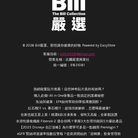
© 2026 Bill嚴選。那些讓你健康的好物. Powered by
EasyStore
客服信箱：
billtai928@gmail.com
營業名稱：比爾嚴選興業社
統一編號：91631081
熱銷能量貼片推薦！這些神奇貼片真的有效嗎？
懶人必備! All in One保養品一瓶搞定的護膚秘密
魚油與健康：EPA如何幫助你降低壞膽固醇？
紅石榴汁 vs. 番石榴汁：超強功效解析，怎麼喝最健康?
在家也能五星上菜！精選6款冷凍美食，省時又高級，全家都說讚
水溶性膳食纖維 Fibersol-2 適合你嗎？掌握3大生理功能與5大爆款產品
【2025 Disney+ 合訂攻略】為什麼寧可多花一點錢用 Premlogin？
eGFR 腎絲球過濾率指數拉警報？從廚房開始的「逆轉勝」飲食管理術