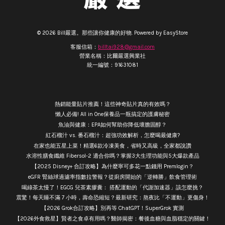
© 2026 Bill嚴選。那些讓你健康的好物. Powered by
EasyStore
客服信箱：
billtai928@gmail.com
營業名稱：比爾嚴選興業社
統一編號：91631081
熱銷能量貼片推薦！這些神奇貼片真的有效嗎？
懶人必備! All in One保養品一瓶搞定的護膚秘密
魚油與健康：EPA如何幫助你降低壞膽固醇？
紅石榴汁 vs. 番石榴汁：超強功效解析，怎麼喝最健康?
在家也能五星上菜！精選6款冷凍美食，省時又高級，全家都說讚
水溶性膳食纖維 Fibersol-2 適合你嗎？掌握3大生理功能與5大爆款產品
【2025 Disney+ 合訂攻略】為什麼寧可多花一點錢用 Premlogin？
eGFR 腎絲球過濾率指數拉警報？從廚房開始的「逆轉勝」飲食管理術
喝綠茶太慢了！EGCG 兒茶素膠囊： 搭配運動的「代謝加速器」該怎麼挑？
震驚！每天睡不滿 7 小時，壽命恐縮短？最新研究：熬夜比「不運動」更傷身！
【2026 Grok合訂攻略】別再等 ChatGPT！SuperGrok 實測
【2026外食救星】賢者之食卓有用嗎？醫師揭密：餐後血糖與血脂穩定的關鍵！