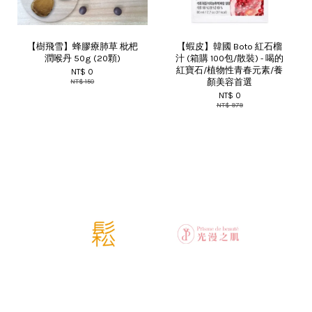
【樹飛雪】蜂膠療肺草 枇杷
【蝦皮】韓國 Boto 紅石榴
潤喉丹 50g (20顆)
汁 (箱購 100包/散裝) - 喝的
紅寶石/植物性青春元素/養
NT$ 0
顏美容首選
NT$ 150
NT$ 0
NT$ 979