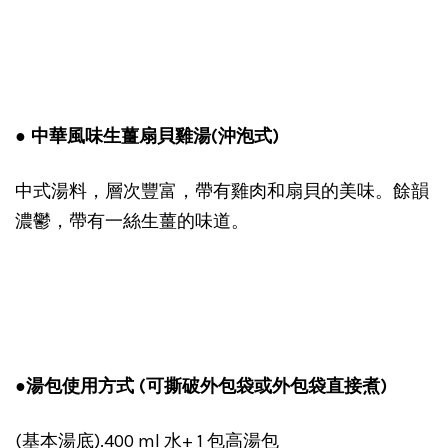
● 中華風味生薑扇貝雞湯(沖泡式)
中式湯料，層次豐富，帶有雞肉和扇貝的美味。餘韻
濃鬱，帶有一絲生薑的味道。
●湯包使用方式 (可撕破外包袋或外包袋直接煮)
(基本湯底).400 ml 水+ 1 包高湯包