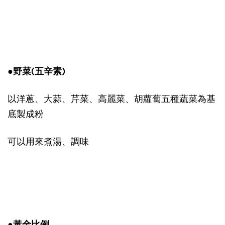
●野菜(五辛素)
以洋蔥、大蒜、芹菜、高麗菜、胡蘿蔔五種蔬菜為基
底製成粉
可以用來煮湯、調味
●黃金比例