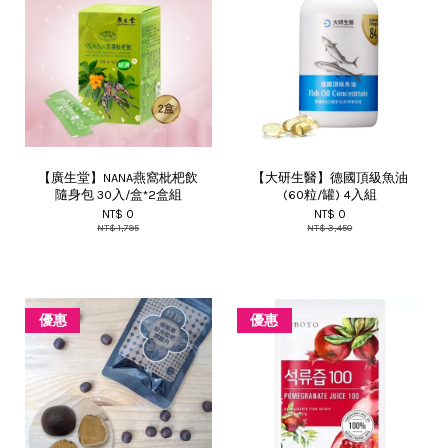
【廣生堂】NANA燕窩枇杷飲
【大研生醫】德國頂級魚油
隨身包 30入/盒*2盒組
(60粒/罐) 4入組
NT$ 0
NT$ 0
NT$ 1,795
NT$ 3,450
優惠
優惠