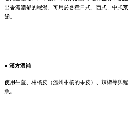
出香濃濃郁的蝦湯。可用於各種日式、西式、中式菜
餚。
● 漢方溫補
使用生薑、柑橘皮（溫州柑橘的果皮）、辣椒等與鰹
魚。