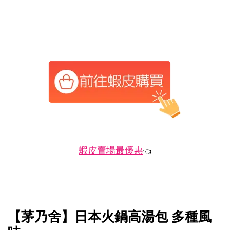
蝦皮賣場最優惠
👈
【茅乃舍】日本火鍋高湯包 多種風