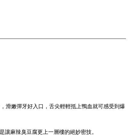
華，滑嫩彈牙好入口，舌尖輕輕抵上鴨血就可感受到爆
是讓麻辣臭豆腐更上一層樓的絕妙密技。