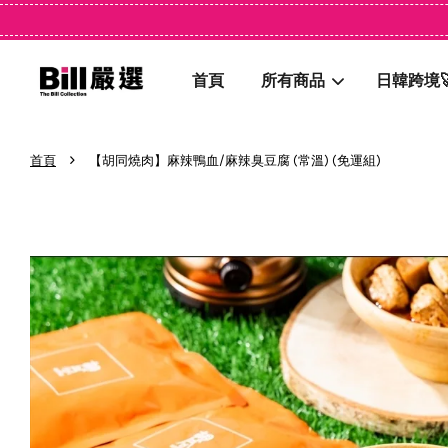
首頁
所有商品
日韓跨境
›
首頁
【胡同燒肉】麻辣鴨血/麻辣臭豆腐 (常溫) (免運組)