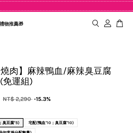
禮物推薦🎁
燒肉】麻辣鴨血/麻辣臭豆腐
 (免運組)
0
NT$ 2,290
-15.3%
；臭豆腐*5)
宅配(鴨血*10；臭豆腐*10)
請告知客服分配數量)