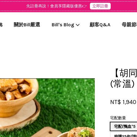
先註冊再說！會員享隱藏版優惠👉
立即註冊

關於Bill嚴選
Bill's Blog
顧客Q&A
母親節
您的購物車目前還是空的。
【胡同
繼續購物
(常溫)
NT$ 1,94
宅配數量
宅配(鴨血*5
箱購25包(