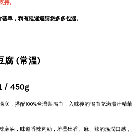
支持。
會塞單，稍有延遲還請您多多包涵。
腐 (常溫)
 450g
湯底，搭配100%台灣製鴨血，入味後的鴨血充滿湯汁精
辣麻油，味道香辣夠勁，堆疊出香、麻、辣的溫潤口感，