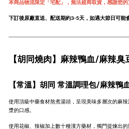
本商品物流限定「宅配」，無法超商取貨，感謝您的
下訂後原廠直送、配送期約3-5天，如遇大節日可能
【胡同燒肉】麻辣鴨血/麻辣臭豆
【常溫】胡同 常溫調理包/麻辣鴨血 /
使用頂級中藥食材熬煮湯頭，呈現美味多層次的麻辣
漿的口感。
使用花椒、辣椒加上數十種漢方藥材，獨門提煉出的