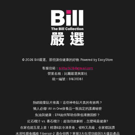
© 2026 Bill嚴選。那些讓你健康的好物. Powered by
EasyStore
客服信箱：
billtai928@gmail.com
營業名稱：比爾嚴選興業社
統一編號：91631081
熱銷能量貼片推薦！這些神奇貼片真的有效嗎？
懶人必備! All in One保養品一瓶搞定的護膚秘密
魚油與健康：EPA如何幫助你降低壞膽固醇？
紅石榴汁 vs. 番石榴汁：超強功效解析，怎麼喝最健康?
在家也能五星上菜！精選6款冷凍美食，省時又高級，全家都說讚
水溶性膳食纖維 Fibersol-2 適合你嗎？掌握3大生理功能與5大爆款產品