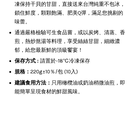
凍保持干貝的甘甜，直接送來台灣純重不包冰，
鎖住鮮度，顆顆飽滿、肥美Q彈，滿足您挑剔的
味蕾。
通過嚴格檢驗可生食品嘗，或以炭烤、清蒸、香
煎，熱炒熬湯等料理，享受絲絲甘甜，細緻濃
郁，給您最新鮮的頂級饗宴！
保存方式 :
請置於-18℃冷凍保存
規格：
220g±10％/包 (10入)
建議食用方法：
只用橄欖油或奶油稍微油煎，即
能簡單呈現食材的鮮甜風味。