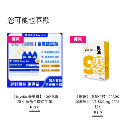
您可能也喜歡
優惠
優惠
【Joyvita 優樂維】400億添
【蝦皮】德創生技 | EPA90
加 小藍瓶全能益生菌
深海魚油 (含 500mg EPA/
顆)
NT$ 0
NT$ 350
NT$ 0
NT$ 980