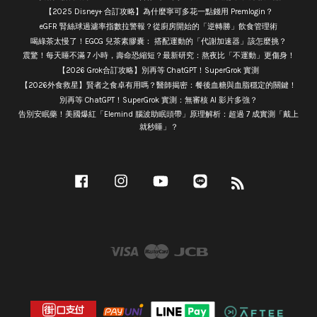
【2025 Disney+ 合訂攻略】為什麼寧可多花一點錢用 Premlogin？
eGFR 腎絲球過濾率指數拉警報？從廚房開始的「逆轉勝」飲食管理術
喝綠茶太慢了！EGCG 兒茶素膠囊： 搭配運動的「代謝加速器」該怎麼挑？
震驚！每天睡不滿 7 小時，壽命恐縮短？最新研究：熬夜比「不運動」更傷身！
【2026 Grok合訂攻略】別再等 ChatGPT！SuperGrok 實測
【2026外食救星】賢者之食卓有用嗎？醫師揭密：餐後血糖與血脂穩定的關鍵！
別再等 ChatGPT！SuperGrok 實測：無審核 AI 影片多強？
告別安眠藥！美國爆紅「Elemind 腦波助眠頭帶」原理解析：超過 7 成實測「戴上
就秒睡」？
Facebook
Instagram
YouTube
Line
RSS
Visa
Master
JCB