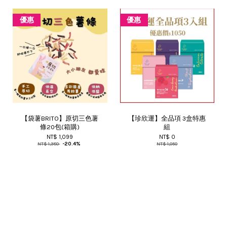
優惠
優惠
【袋薯BRITO】原切三色薯
【珍欣運】全品項 3盒特惠
條20包(箱購)
組
NT$ 1,099
NT$ 0
NT$ 1,380
-20.4%
NT$ 1,050