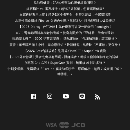
魚油與健康：EPA如何幫助你降低壞膽固醇？
紅石榴汁 vs. 番石榴汁：超強功效解析，怎麼喝最健康?
在家也能五星上菜！精選6款冷凍美食，省時又高級，全家都說讚
水溶性膳食纖維 Fibersol-2 適合你嗎？掌握3大生理功能與5大爆款產品
【2025 Disney+ 合訂攻略】為什麼寧可多花一點錢用 Premlogin？
eGFR 腎絲球過濾率指數拉警報？從廚房開始的「逆轉勝」飲食管理術
喝綠茶太慢了！EGCG 兒茶素膠囊： 搭配運動的「代謝加速器」該怎麼挑？
震驚！每天睡不滿 7 小時，壽命恐縮短？最新研究：熬夜比「不運動」更傷身！
【2026 Grok合訂攻略】別再等 ChatGPT！SuperGrok 實測
【2026外食救星】賢者之食卓有用嗎？醫師揭密：餐後血糖與血脂穩定的關鍵！
別再等 ChatGPT！SuperGrok 實測：無審核 AI 影片多強？
告別安眠藥！美國爆紅「Elemind 腦波助眠頭帶」原理解析：超過 7 成實測「戴上
就秒睡」？
Facebook
Instagram
YouTube
Line
RSS
Visa
Master
JCB