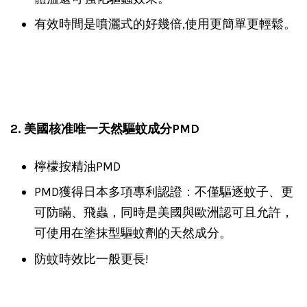
有效時間是噴灑式的好幾倍,使用更簡單更輕鬆。
2. 美國核准唯一天然驅蚊成分PMD
檸檬按精油PMD
PMD獲得日本多項專利認證：不僅驅逐蚊子、更
可防瞞、飛蟲，同時是美國與歐洲認可且允許，
可使用在塗抹型驅蚊劑的天然成分。
防蚊時效比一般更長!