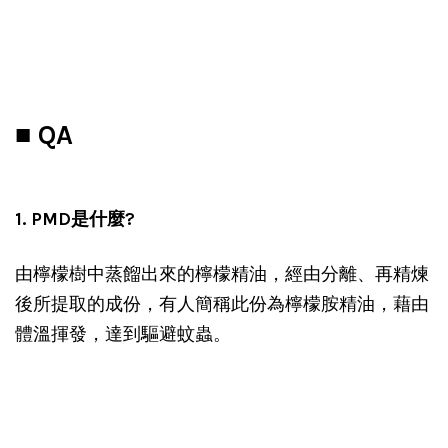
■ QA
1. PMD是什麼?
由檸檬樹中蒸餾出來的檸檬精油，經由分離、再精煉
後所提取的成份，有人簡稱此份為檸檬胺精油，藉由
體溫揮發，達到驅避蚊蟲。