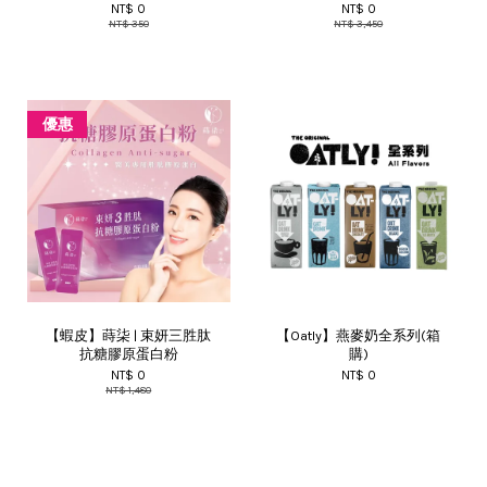
NT$ 0
NT$ 0
NT$ 350
NT$ 3,450
優惠
【蝦皮】蒔柒 | 束妍三胜肽
【Oatly】燕麥奶全系列(箱
抗糖膠原蛋白粉
購)
NT$ 0
NT$ 0
NT$ 1,480