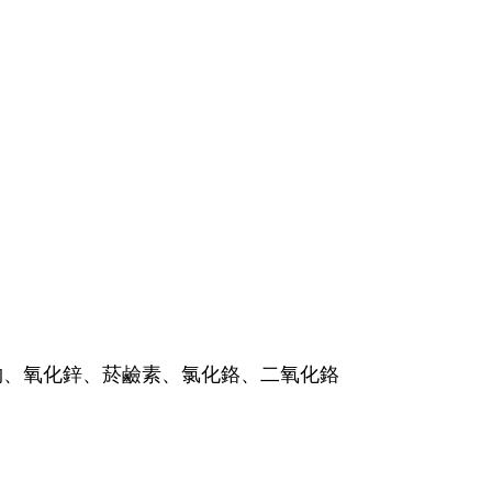
物、氧化鋅、菸鹼素、氯化鉻、二氧化鉻