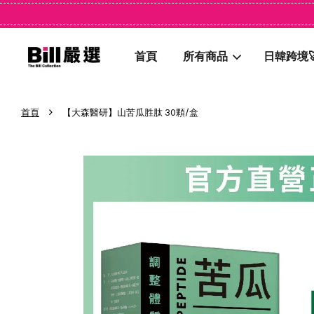
首頁
所有商品
日韓跨境
›
首頁
【大森醫研】山苦瓜胜肽 30顆/盒