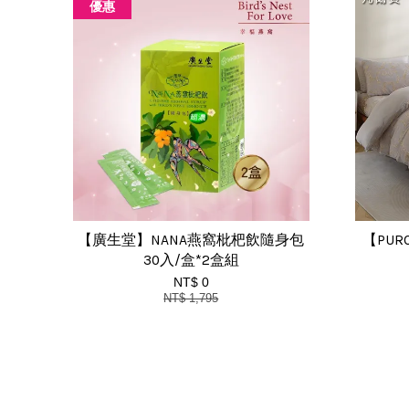
優惠
【廣生堂】NANA燕窩枇杷飲隨身包
【PU
30入/盒*2盒組
NT$ 0
NT$ 1,795