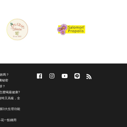
效嗎？
Facebook
Instagram
YouTube
Line
RSS
護膚秘密
醇？
，怎麼喝最健康?
省時又高級，全
？掌握3大生理功能
可多花一點錢用