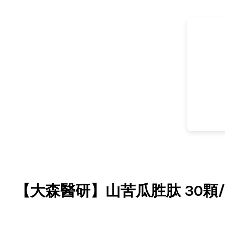
【大森醫研】山苦瓜胜肽 30顆