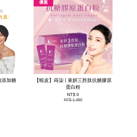
優惠
無添加糖
【蝦皮】蒔柒 | 束妍三胜肽抗糖膠原
蛋白粉
NT$ 0
NT$ 1,480