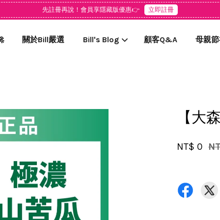
先註冊再說！會員享隱藏版優惠👉
立即註冊

關於Bill嚴選
Bill's Blog
顧客Q&A
母親節
您的購物車目前還是空的。
【大森
繼續購物
NT$ 0
NT