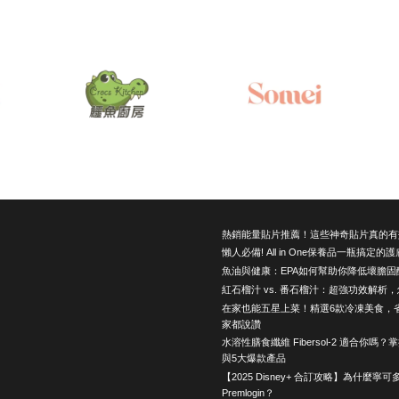
熱銷能量貼片推薦！這些神奇貼片真的有
懶人必備! All in One保養品一瓶搞定的
魚油與健康：EPA如何幫助你降低壞膽固
紅石榴汁 vs. 番石榴汁：超強功效解析
在家也能五星上菜！精選6款冷凍美食，
家都說讚
水溶性膳食纖維 Fibersol-2 適合你嗎
與5大爆款產品
【2025 Disney+ 合訂攻略】為什麼寧
Premlogin？