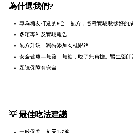
為什選我們?
專為糖友打造的9合一配方，各種實驗數據好的
多項專利及實驗報告
配方升級—獨特添加肉桂跟鉻
安全健康—無鹽、無糖，吃了無負擔。醫生藥師
產險保障有安全
💡 最佳吃法建議
一般保養，每天1-2粒