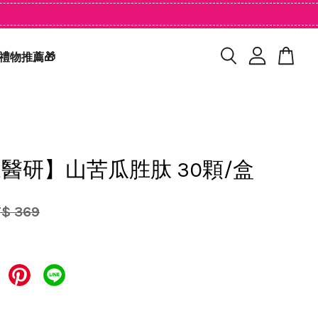
禮物推薦🎁
醫研】山苦瓜胜肽 30顆/盒
$ 369