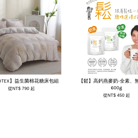
ROTEX】益生菌棉花糖床包組
【鬆】高鈣燕麥奶-全素、
600g
從
NT$ 790
起
從
NT$ 450
起