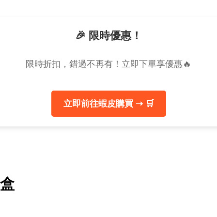
🎉 限時優惠！
限時折扣，錯過不再有！立即下單享優惠🔥
立即前往蝦皮購買 ➝ 🛒
/盒