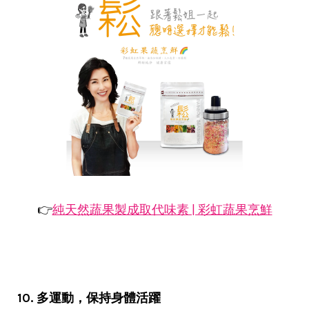
👉
純天然蔬果製成取代味素 | 彩虹蔬果烹鮮
10. 多運動，保持身體活躍