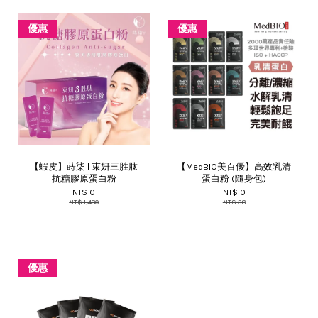
優惠
優惠
【蝦皮】蒔柒 | 束妍三胜肽
【MedBIO美百優】高效乳清
抗糖膠原蛋白粉
蛋白粉 (隨身包)
NT$ 0
NT$ 0
NT$ 1,480
NT$ 38
優惠