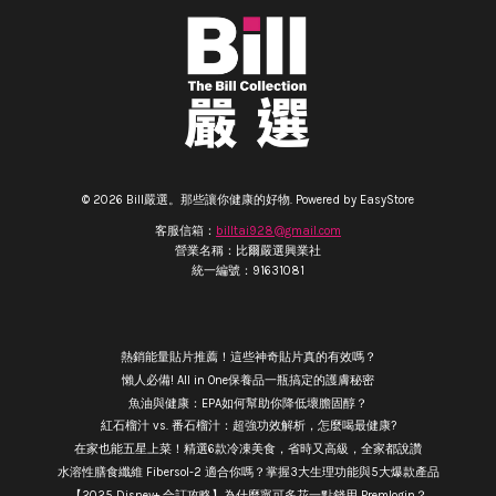
© 2026 Bill嚴選。那些讓你健康的好物. Powered by
EasyStore
客服信箱：
billtai928@gmail.com
營業名稱：比爾嚴選興業社
統一編號：91631081
熱銷能量貼片推薦！這些神奇貼片真的有效嗎？
懶人必備! All in One保養品一瓶搞定的護膚秘密
魚油與健康：EPA如何幫助你降低壞膽固醇？
紅石榴汁 vs. 番石榴汁：超強功效解析，怎麼喝最健康?
在家也能五星上菜！精選6款冷凍美食，省時又高級，全家都說讚
水溶性膳食纖維 Fibersol-2 適合你嗎？掌握3大生理功能與5大爆款產品
【2025 Disney+ 合訂攻略】為什麼寧可多花一點錢用 Premlogin？