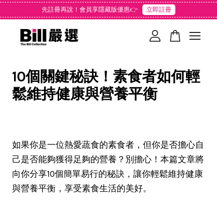
先註冊再說！會員享隱藏版優惠👉
立即註冊
您的購物車目前還是空的。
10個關鍵秘訣！素食者如何輕
繼續購物
鬆維持健康與營養平衡
如果你是一位熱愛蔬食的素食者，但你是否擔心自
己是否能夠獲得足夠的營養？別擔心！本篇文章將
向你分享10個簡單易行的秘訣，讓你輕鬆維持健康
與營養平衡，享受素食生活的美好。