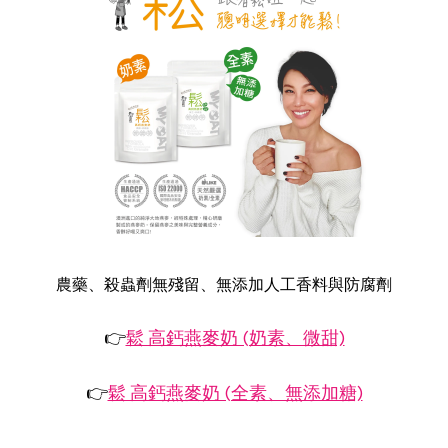
農藥、殺蟲劑無殘留、無添加人工香料與防腐劑
👉
鬆 高鈣燕麥奶 (奶素、微甜)
👉
鬆 高鈣燕麥奶 (全素、無添加糖)