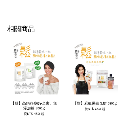
相關商品
【鬆】高鈣燕麥奶-全素、無
【鬆】彩虹果蔬烹鮮 380g
添加糖 600g
從
NT$ 650
起
從
NT$ 450
起