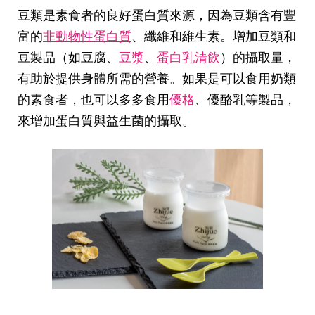
豆類是素食者的良好蛋白質來源，因為豆類含有豐
富的
非動物性蛋白質
、纖維和維生素。增加豆類和
豆製品（如豆腐、
豆漿
、
蛋白乳清飲
）的攝取量，
有助於提供身體所需的營養。如果是可以食用奶類
的素食者，也可以多多食用
優格
、優酪乳等製品，
來增加蛋白質與益生菌的攝取。