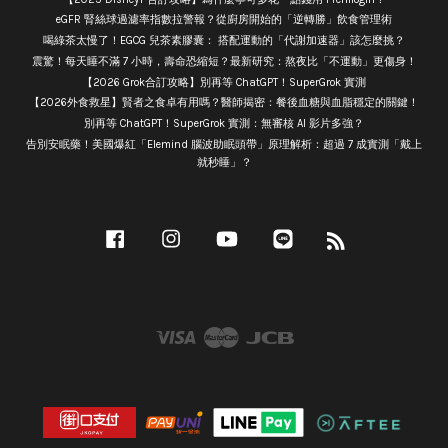
eGFR 腎絲球過濾率指數拉警報？從廚房開始的「逆轉勝」飲食管理術
喝綠茶太慢了！EGCG 兒茶素膠囊： 搭配運動的「代謝加速器」該怎麼挑？
震驚！每天睡不滿 7 小時，壽命恐縮短？最新研究：熬夜比「不運動」更傷身！
【2026 Grok合訂攻略】別再等 ChatGPT！SuperGrok 實測
【2026外食救星】賢者之食卓有用嗎？醫師揭密：餐後血糖與血脂穩定的關鍵！
別再等 ChatGPT！SuperGrok 實測：無審核 AI 影片多強？
告別安眠藥！美國爆紅「Elemind 腦波助眠頭帶」原理解析：超過 7 成實測「戴上
就秒睡」？
Facebook
Instagram
YouTube
Line
RSS
Visa
Master
JCB