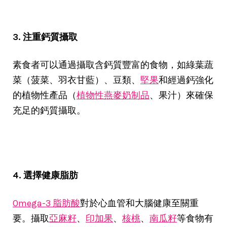
3. 注重鈣質攝取
素食者可以通過攝取含鈣質豐富的食物，如綠葉蔬
菜（菠菜、羽衣甘藍）、豆類、
堅果
和經過鈣強化
的植物性產品（
植物性燕麥奶制品
、果汁）來確保
充足的鈣質攝取。
4. 選擇健康脂肪
Omega-3 脂肪酸
對於心血管和大腦健康至關重
要。攝取
亞麻籽
、
印加果
、
核桃
、
南瓜籽
等食物有