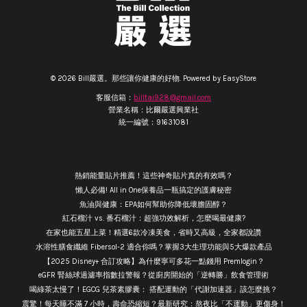
© 2026 Bill嚴選。那些讓你健康的好物. Powered by
EasyStore
客服信箱：
billtai928@gmail.com
營業名稱：比爾嚴選興業社
統一編號：91631081
熱銷能量貼片推薦！這些神奇貼片真的有效嗎？
懶人必備! All in One保養品一瓶搞定的護膚秘密
魚油與健康：EPA如何幫助你降低壞膽固醇？
紅石榴汁 vs. 番石榴汁：超強功效解析，怎麼喝最健康?
在家也能五星上菜！精選6款冷凍美食，省時又高級，全家都說讚
水溶性膳食纖維 Fibersol-2 適合你嗎？掌握3大生理功能與5大爆款產品
【2025 Disney+ 合訂攻略】為什麼寧可多花一點錢用 Premlogin？
eGFR 腎絲球過濾率指數拉警報？從廚房開始的「逆轉勝」飲食管理術
喝綠茶太慢了！EGCG 兒茶素膠囊： 搭配運動的「代謝加速器」該怎麼挑？
震驚！每天睡不滿 7 小時，壽命恐縮短？最新研究：熬夜比「不運動」更傷身！