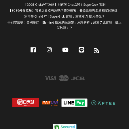
【2026 Grok合訂攻略】別再等 ChatGPT！SuperGrok 實測
【2026外食救星】賢者之食卓有用嗎？醫師揭密：餐後血糖與血脂穩定的關鍵！
別再等 ChatGPT！SuperGrok 實測：無審核 AI 影片多強？
告別安眠藥！美國爆紅「Elemind 腦波助眠頭帶」原理解析：超過 7 成實測「戴上
就秒睡」？
Facebook
Instagram
YouTube
Line
RSS
Visa
Master
JCB