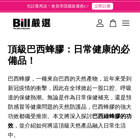
先註冊再說！會員享隱藏版優惠👉
立即註冊
您的購物車目前還是空的。
頂級巴西蜂膠：日常健康的必
繼續購物
備品！
巴西蜂膠，一種來自巴西的天然產物，近年來受到
新冠疫情的衝擊，因此在全球掀起一股口腔、呼吸
道的保健熱潮。無論是作為日常保健補充，還是預
防感冒等健康問題的天然防護品，巴西蜂膠的強大
功效都備受推崇。本文將深入探討
巴西綠蜂膠的功
效
，並介紹如何將這頂級天然產品融入日常生活
中。