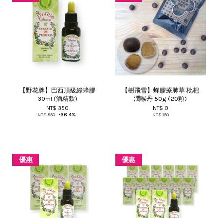
【野花牌】巴西頂級綠蜂膠
【樹飛雪】蜂膠療肺草 枇杷
30ml (酒精款)
潤喉丹 50g (20顆)
NT$ 350
NT$ 0
NT$ 550
-36.4%
NT$ 150
優惠
優惠