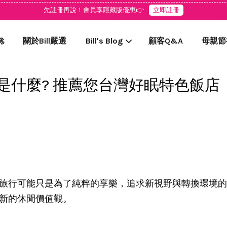
先註冊再說！會員享隱藏版優惠👉
立即註冊

關於Bill嚴選
Bill's Blog
顧客Q&A
母親節
是什麼? 推薦您台灣好眠特色飯店
您的購物車目前還是空的。
繼續購物
旅行可能只是為了純粹的享樂，追求新視野與轉換環境的
新的休閒價值觀。