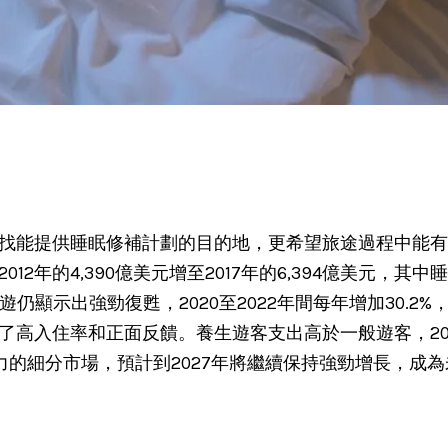
找能提供睡眠修補計劃的目的地，更希望旅途過程中能有
2年的4,390億美元增至2017年的6,394億美元，其
仍顯示出強勁復甦，2020至2022年間每年增加30.2%
高入住率和正面反饋。養生遊客支出高於一般遊客，202
力的細分市場，預計到2027年將繼續保持強勁增長，成