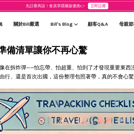
先註冊再說！會員享隱藏版優惠👉
立即註冊

關於Bill嚴選
Bill's Blog
顧客Q&A
母親節
準備清單讓你不再心驚
您的購物車目前還是空的。
像在拆炸彈——怕忘帶、怕超重、怕到了才發現重要東西
繼續購物
由行、還是首次出國，這份整理包照著帶，真的不會心驚