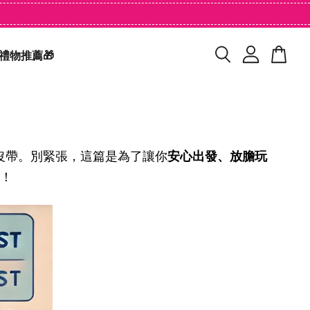
禮物推薦🎁
沒帶。別緊張，這篇是為了讓你
安心出發、放膽玩
！