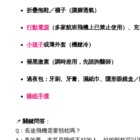
折疊拖鞋／襪子（讓腳透氣）
行動電源
（多家航班飛機上已禁止使用）、充
小毯子
或薄外套（機艙冷）
褪黑激素（調時差用，先諮詢醫師）
過夜包：牙刷、牙膏、濕紙巾、隱形眼鏡盒／
睡眠手環
📌
關鍵問答
：
Q：長途飛機需要頸枕嗎？