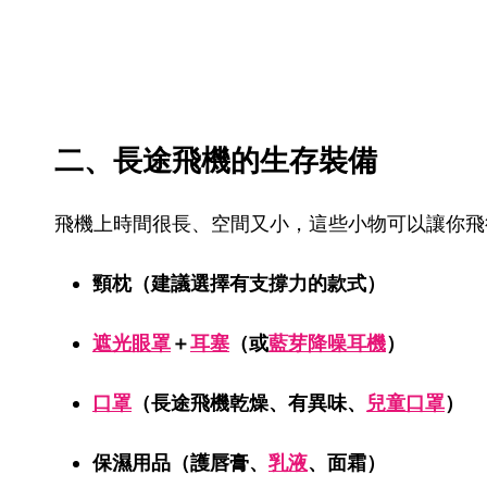
二、長途飛機的生存裝備
飛機上時間很長、空間又小，這些小物可以讓你飛
頸枕（建議選擇有支撐力的款式）
遮光眼罩
＋
耳塞
（或
藍芽降噪耳機
）
口罩
（長途飛機乾燥、有異味、
兒童口罩
）
保濕用品（護唇膏、
乳液
、面霜）