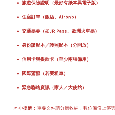
旅遊保險證明（最好有紙本與電子版）
住宿訂單（飯店、Airbnb）
交通票券（如JR Pass、歐洲火車票）
身份證影本／護照影本（分開放）
信用卡與提款卡（至少兩張備用）
國際駕照（若要租車）
緊急聯絡資訊（家人／大使館）
📌
小提醒
：重要文件請分層收納，數位備份上傳雲端（Go