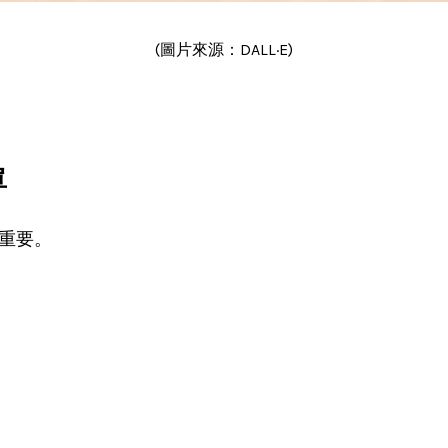
(圖片來源：DALL·E)
單
重要。