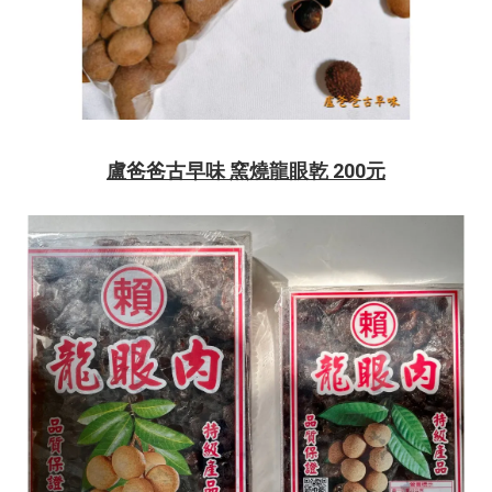
盧爸爸古早味 窯燒龍眼乾 200元