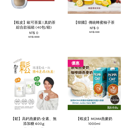
【蝦皮】歐可茶葉 | 真奶茶
【韓國】傳統蜂蜜柚子茶
綜合款福箱 (40包/箱)
NT$ 0
NT$ 199
NT$ 0
NT$ 999
優惠
【鬆】高鈣燕麥奶-全素、無
【蝦皮】MOMA燕麥奶
添加糖 600g
1000ml