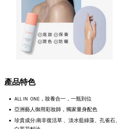
產品特色
ALL IN ONE，妝養合一，一瓶到位
亞洲藝人御用彩妝師，獨家量身配色
珍貴成分:南非復活草 、淡水藍綠藻、孔雀石、
白芒花籽油