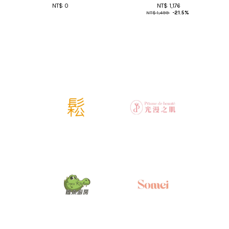
NT$ 0
NT$ 1,176
NT$ 1,499
-21.5%