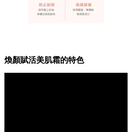
煥顏賦活美肌霜的特色