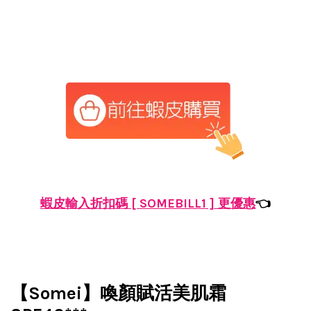
蝦皮輸入折扣碼 [ SOMEBILL1 ] 更優惠
👈
【Somei】喚顏賦活美肌霜