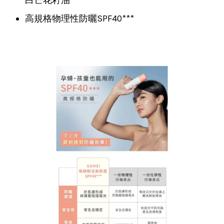
高規格物理性防曬SPF40***