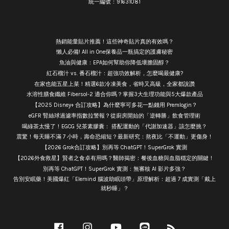
統一編號：91631081
熱銷能量貼片推薦！這些神奇貼片真的有效嗎？
懶人必備! All in One保養品一瓶搞定的護膚秘密
魚油與健康：EPA如何幫助你降低壞膽固醇？
紅石榴汁 vs. 番石榴汁：超強功效解析，怎麼喝最健康?
在家也能五星上菜！精選6款冷凍美食，省時又高級，全家都說讚
水溶性膳食纖維 Fibersol-2 適合你嗎？掌握3大生理功能與5大爆款產品
【2025 Disney+ 合訂攻略】為什麼寧可多花一點錢用 Premlogin？
eGFR 腎絲球過濾率指數拉警報？從廚房開始的「逆轉勝」飲食管理術
喝綠茶太慢了！EGCG 兒茶素膠囊： 搭配運動的「代謝加速器」該怎麼挑？
震驚！每天睡不滿 7 小時，壽命恐縮短？最新研究：熬夜比「不運動」更傷身！
【2026 Grok合訂攻略】別再等 ChatGPT！SuperGrok 實測
【2026外食救星】賢者之食卓有用嗎？醫師揭密：餐後血糖與血脂穩定的關鍵！
別再等 ChatGPT！SuperGrok 實測：無審核 AI 影片多強？
告別安眠藥！美國爆紅「Elemind 腦波助眠頭帶」原理解析：超過 7 成實測「戴上
就秒睡」？
Facebook
Instagram
YouTube
Line
RSS