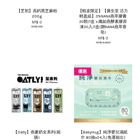
【芝初】高鈣黑芝麻粉
【蝦皮限定】【廣生堂 活力
200g
輕盈組】3%NANA燕萃膠囊
30顆/1盒 x 纖如燕酵素膠原
NT$ 0
凍30入/1盒(贈NANA燕萃香
NT$ 149
皂)
NT$ 0
NT$ 3,920
優惠
【Oatly】燕麥奶全系列(箱
【BabyHug】純淨嬰兒濕紙
購)
巾 80抽x24入(免運箱出)