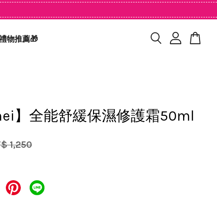
禮物推薦🎁
mei】全能舒緩保濕修護霜50ml
$ 1,250