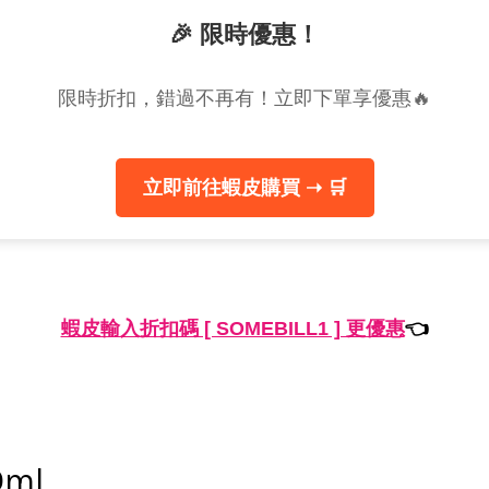
🎉 限時優惠！
限時折扣，錯過不再有！立即下單享優惠🔥
立即前往蝦皮購買 ➝ 🛒
蝦皮輸入折扣碼 [ SOMEBILL1 ] 更優惠
👈
ml