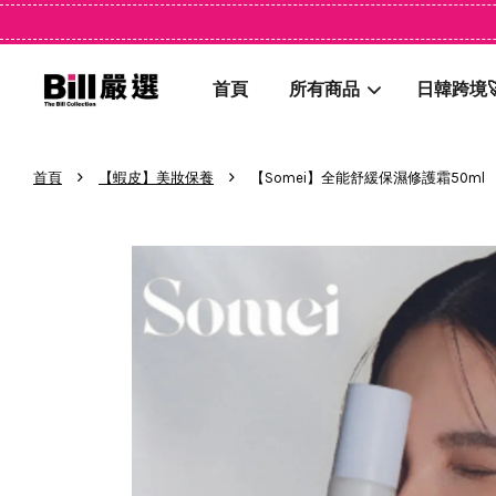
首頁
所有商品
日韓跨境
›
›
首頁
【蝦皮】美妝保養
【Somei】全能舒緩保濕修護霜50ml