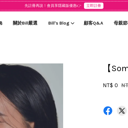
先註冊再說！會員享隱藏版優惠👉
立即註冊

關於Bill嚴選
Bill's Blog
顧客Q&A
母親節
您的購物車目前還是空的。
【So
繼續購物
NT$ 0
NT