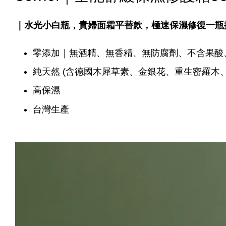
｜水光小白瓶，貴婦面霜平替款，極速保濕修復一瓶搞定｜A
零添加｜無酒精、無香精、無防腐劑、不含果酸
純天然 (含德國木犀草素、金銀花、重生密羅木
高保濕
台灣生產