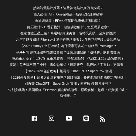
熱銷能量貼片推薦！這些神奇貼片真的有效嗎？
懶人必備! All in One保養品一瓶搞定的護膚秘密
魚油與健康：EPA如何幫助你降低壞膽固醇？
紅石榴汁 vs. 番石榴汁：超強功效解析，怎麼喝最健康?
在家也能五星上菜！精選6款冷凍美食，省時又高級，全家都說讚
水溶性膳食纖維 Fibersol-2 適合你嗎？掌握3大生理功能與5大爆款產品
【2025 Disney+ 合訂攻略】為什麼寧可多花一點錢用 Premlogin？
eGFR 腎絲球過濾率指數拉警報？從廚房開始的「逆轉勝」飲食管理術
喝綠茶太慢了！EGCG 兒茶素膠囊： 搭配運動的「代謝加速器」該怎麼挑？
震驚！每天睡不滿 7 小時，壽命恐縮短？最新研究：熬夜比「不運動」更傷身！
【2026 Grok合訂攻略】別再等 ChatGPT！SuperGrok 實測
【2026外食救星】賢者之食卓有用嗎？醫師揭密：餐後血糖與血脂穩定的關鍵！
別再等 ChatGPT！SuperGrok 實測：無審核 AI 影片多強？
告別安眠藥！美國爆紅「Elemind 腦波助眠頭帶」原理解析：超過 7 成實測「戴上
就秒睡」？
Facebook
Instagram
YouTube
Line
RSS