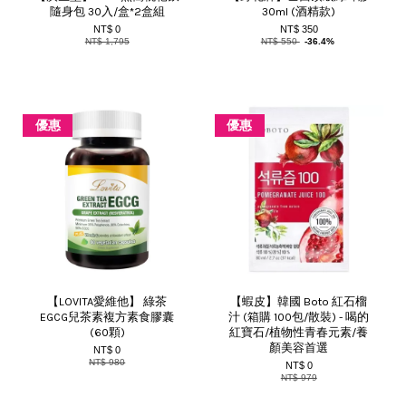
隨身包 30入/盒*2盒組
30ml (酒精款)
NT$ 0
NT$ 350
NT$ 1,795
NT$ 550
-36.4%
優惠
優惠
【LOVITA愛維他】 綠茶
【蝦皮】韓國 Boto 紅石榴
EGCG兒茶素複方素食膠囊
汁 (箱購 100包/散裝) - 喝的
(60顆)
紅寶石/植物性青春元素/養
顏美容首選
NT$ 0
NT$ 980
NT$ 0
NT$ 979