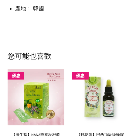
產地： 韓國
您可能也喜歡
優惠
優惠
【廣生堂】NANA燕窩枇杷飲
【野花牌】巴西頂級綠蜂膠