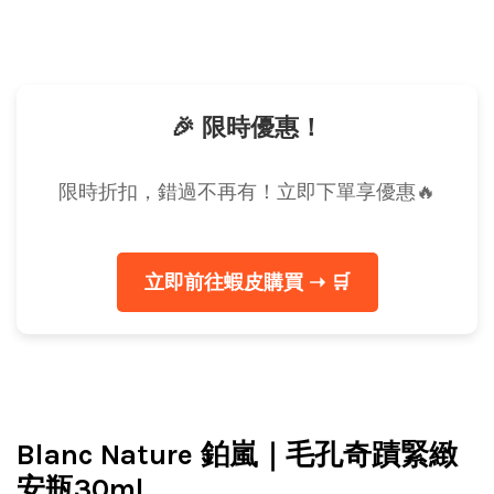
🎉 限時優惠！
限時折扣，錯過不再有！立即下單享優惠🔥
立即前往蝦皮購買 ➝ 🛒
Blanc Nature 鉑嵐｜毛孔奇蹟緊緻
安瓶30ml