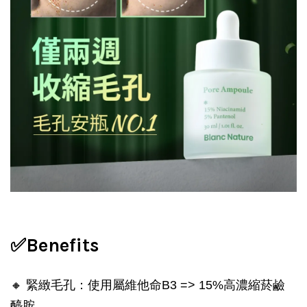
✅Benefits
🔸 緊緻毛孔：使用屬維他命B3 => 15%高濃縮菸鹼
醯胺